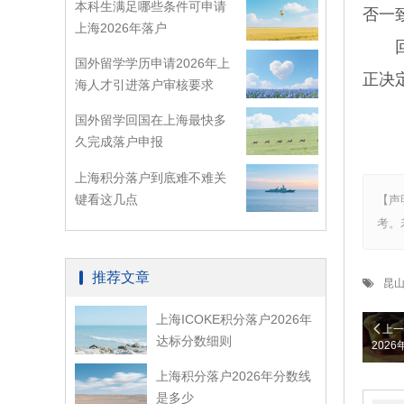
本科生满足哪些条件可申请
否一
上海2026年落户
回到
国外留学学历申请2026年上
正决
海人才引进落户审核要求
国外留学回国在上海最快多
久完成落户申报
上海积分落户到底难不难关
键看这几点
【声
考。
推荐文章
昆
上海ICOKE积分落户2026年
上一
达标分数细则
202
上海积分落户2026年分数线
是多少