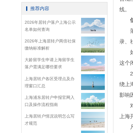
推荐内容
线。
2026年居转户落户上海公示
名单如何查询
落户
2026年上海居转户两倍社保
录、
缴纳标准解析
如果
大龄留学生申请上海留学生
这个
落户需满足哪些要求
20
上海居转户各区受理点及办
绕上
理窗口汇总
影响
上海浦东居转户申报官网入
口及操作流程指南
对于
上海
上海居转户情况说明怎么写
才规范
凡图