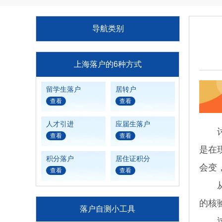
导航类别
上海落户的6种方式
留学生落户
居转户
查看
查看
人才引进
应届生落户
讨论
查看
查看
是在
积分落户
居住证积分
会变
查看
查看
从近
的核
落户自测小工具
过去