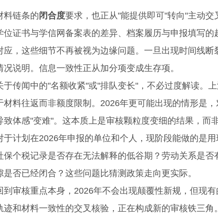
料链条的
闭合度
要求，也正从"能提供即可"转向"主动交
证书与学信网备案表的差异、档案履历与申报填写的起
对应，这些细节不再被视为边缘问题。一旦出现时间线断
情况说明。信息一致性正从加分项变成生存项。
传闻中的"名额收紧"或"排队变长"，不必过度解读。
于材料往返而非额度限制。2026年更可能出现的情形是
导致体感"变难"。这本质上是审核颗粒度变细的结果，而
计划在2026年申报的单位和个人，现阶段能做的是用
个税记录是否存在无法解释的低谷期？劳动关系是否有
隙是否已经闭合？这些问题比猜测政策走向更实际。
审核重点本身，2026年不会出现颠覆性新规，但现有
轨迹和材料一致性的交叉核验，正在构成新的审核铁三角