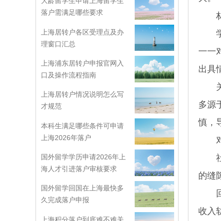
大龄留学生申请上海留学生
落户需满足哪些要求
材
上海居转户各区受理点及办
学位
理窗口汇总
一一
上海浦东居转户申报官网入
出具
口及操作流程指南
关于
上海居转户情况说明怎么写
多源
才规范
慎，
本科生满足哪些条件可申请
上海2026年落户
对于
国外留学学历申请2026年上
社保
海人才引进落户审核要求
的缝
国外留学回国在上海最快多
回到
久完成落户申报
收入
上海积分落户到底难不难关