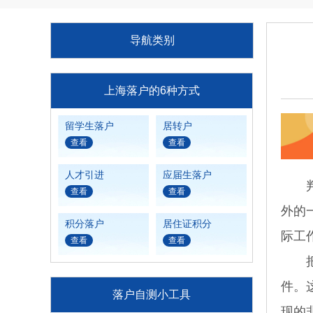
导航类别
上海落户的6种方式
留学生落户
居转户
查看
查看
人才引进
应届生落户
判断
查看
查看
外的
积分落户
居住证积分
际工
查看
查看
把崇
件。
落户自测小工具
现的