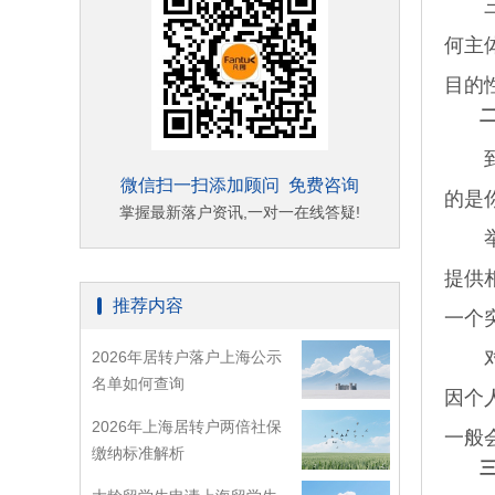
三者
何主
目的
到了
微信扫一扫添加顾问 免费咨询
的是
掌握最新落户资讯,一对一在线答疑!
举个
提供
推荐内容
一个
对于
2026年居转户落户上海公示
名单如何查询
因个
2026年上海居转户两倍社保
一般
缴纳标准解析