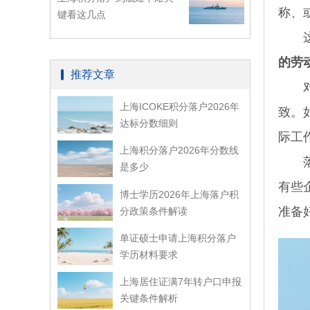
称、
键看这几点
这种
的劳
推荐文章
对于
上海ICOKE积分落户2026年
致。
达标分数细则
际工
上海积分落户2026年分数线
落到
是多少
有些
博士学历2026年上海落户积
准备
分政策条件解读
单证硕士申请上海积分落户
学历材料要求
上海居住证满7年转户口申报
关键条件解析