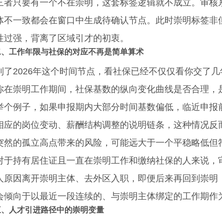
只要有一个不在崇明，这套标签逻辑就不成立。审核系
体不一致都会在窗口中生成待确认节点。此时崇明标签非
性过强，背离了区域引才的初衷。
二、工作年限与社保的对应不再是简单算术
2026年这个时间节点，看社保已经不仅仅看你交了几
你在崇明工作期间，社保基数的纵向变化曲线是否合理，
例子，如果申报期内大部分时间基数偏低，临近申报前
相应的岗位变动、薪酬结构调整的说明链条，这种情况反
突然的孤立高点带来的风险，可能远大于一个平稳略低但
持有居住证且一直在崇明工作和缴纳社保的人来说，审
人原因离开崇明主体、去外区入职，即便后来再回到崇明
会倾向于以最近一段连续的、与崇明主体绑定的工作期作
三、人才引进路径中的崇明变量