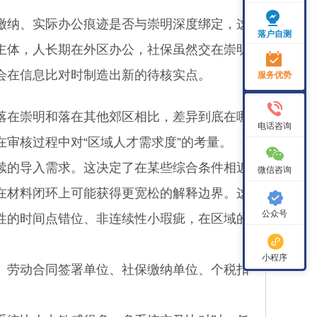
纳、实际办公痕迹是否与崇明深度绑定，这
落户自测
主体，人长期在外区办公，社保虽然交在崇明
会在信息比对时制造出新的待核实点。
服务优势
在崇明和落在其他郊区相比，差异到底在哪
电话咨询
审核过程中对“区域人才需求度”的考量。
的导入需求。这决定了在某些综合条件相近
微信咨询
在材料闭环上可能获得更宽松的解释边界。这
公众号
性的时间点错位、非连续性小瑕疵，在区域的
小程序
。
劳动合同签署单位、社保缴纳单位、个税扣