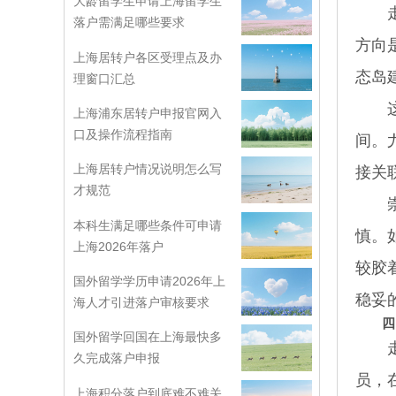
大龄留学生申请上海留学生
走人
落户需满足哪些要求
方向
上海居转户各区受理点及办
态岛
理窗口汇总
这并
上海浦东居转户申报官网入
口及操作流程指南
间。
上海居转户情况说明怎么写
接关
才规范
崇明
本科生满足哪些条件可申请
慎。
上海2026年落户
较胶
国外留学学历申请2026年上
稳妥
海人才引进落户审核要求
四
国外留学回国在上海最快多
走居
久完成落户申报
员，
上海积分落户到底难不难关