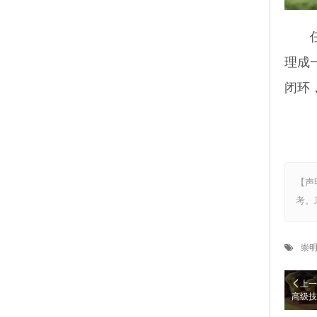
任何
理成
闭环
【声
考。
崇
上一
高级技