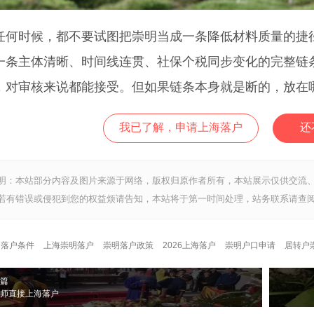
时候，都不要试图把崇明当成一条降低材料质量的捷径
一条主体清晰、时间线连贯、社保个税同步变化的完整链
，对审核来说都能接受。但如果链条本身就是断的，放在
我已了解，申请上海落户
还
明：本站部分内容及图片来源于网络，版权归原作者所有，本站展示仅供交流
若有错误或侵犯到您的权益烦请告知，本站将于第一时间处理，站务联系请查阅
明落户条件
上海崇明落户
崇明落户政策
2026上海落户
崇明户口申请
居转户
篇
师直接上海落户