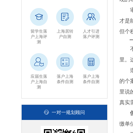
审核
才是
但个
留学生落
上海居转
人才引进
户上海评
户自测
落户评测
测
不少
里。
崇明
应届生落
落户上海
落户上海
的个
户上海自
条件自测
条件自测
测
里说
真实
一对一规划顾问
缴单