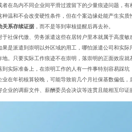
或者在岛内不同企业间平滑过渡留下的少量痕迹问题，有
温和不会改变硬性条件，但在个案边缘处能产生实质
动关系存续证据
，而不是等到审核提醒后再去补。
社保代缴、劳务派遣这些在居转户里本就属于高度敏感
如果是派遣到崇明以外区域的用工，哪怕派遣公司和实际
作地。只要实际工作痕迹不在崇明，落崇明的正面效应就
实际准备上，在崇明工作的人有一件事特别容易踩坑，
企业在年初核算较晚，可能导致前几个月社保基数偏低，
好企业的调薪文件、薪酬委员会决议等连贯且能相互印证