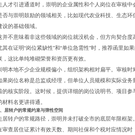
才引进通道时，崇明的企业属性和个人岗位在审核中会
是否与崇明鼓励的领域相关，比如现代农业科技、生态环
建设的基础领域。
不意味着非这些领域的岗位就没机会，但方向契合度高
尤其在证明“岗位紧缺性”和“单位急需性”时，推荐函里如
联，这比单纯堆砌荣誉和资历更有效。
本地不少企业规模偏小，组织架构相对扁平。审核时对
如果岗位名称是总监或经理，但单位人员规模和实际业务
着的核实阶段。这时候，提供详细的岗位说明书、项目参
的材料名更讲得通。
、居转户的常规约束与弹性空间
转户的常规路径，崇明并未打破全市的底层年限框架。
在审查居住证累计有效天数、期间社保和个税对应情况时