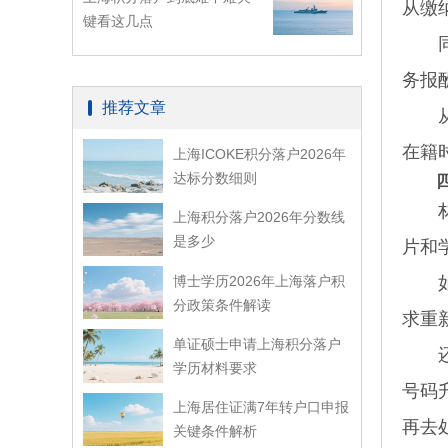
从缴
键看这几点
同样
务报
推荐文章
从近
在籍
上海ICOKE积分落户2026年
达标分数细则
材料
上海积分落户2026年分数线
是多少
片和
博士学历2026年上海落户积
如果
分政策条件解读
求重
单证硕士申请上海积分落户
还有
学历材料要求
号码
上海居住证满7年转户口申报
再去
关键条件解析