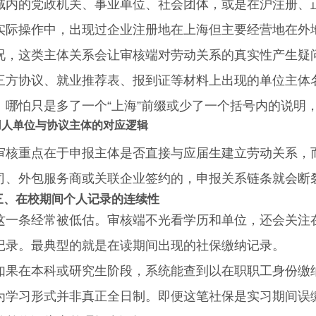
域内的党政机关、事业单位、社会团体，或是在沪注册、
操作中，出现过企业注册地在上海但主要经营地在外地
况，这类主体关系会让审核端对劳动关系的真实性产生疑
协议、就业推荐表、报到证等材料上出现的单位主体名
。哪怕只是多了一个“上海”前缀或少了一个括号内的说明
用人单位与协议主体的对应逻辑
重点在于申报主体是否直接与应届生建立劳动关系，而
司、外包服务商或关联企业签约的，申报关系链条就会断
三、在校期间个人记录的连续性
条经常被低估。审核端不光看学历和单位，还会关注在
记录。最典型的就是在读期间出现的社保缴纳记录。
在本科或研究生阶段，系统能查到以在职职工身份缴纳
为学习形式并非真正全日制。即便这笔社保是实习期间误