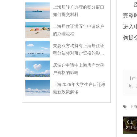
应届
上海居转户办理的积分窗口
如何提交材料
完整
进入
上海居住证满五年申请落户
的办理流程
匆提
夫妻双方均持有上海居住证
积分达标对落户资格的影响
解读
居转户申请中上海房产对落
户资格的影响
【声
上海2026年大学生户口迁移
考。
最新政策解读
上
上一
211