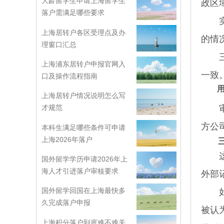
大龄留学生申请上海留学生
政区
落户需满足哪些要求
实际
上海居转户各区受理点及办
的情
理窗口汇总
三方
上海浦东居转户申报官网入
一致
口及操作流程指南
上海居转户情况说明怎么写
审核
才规范
方公
本科生满足哪些条件可申请
上海2026年落户
这一
国外留学学历申请2026年上
海人才引进落户审核要求
外部
国外留学回国在上海最快多
如果
久完成落户申报
被认
上海积分落户到底难不难关