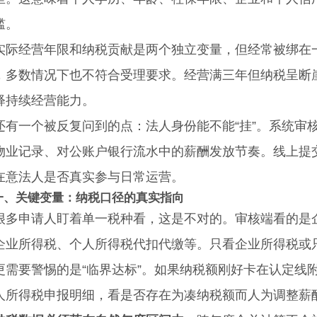
槛。
经营年限和纳税贡献是两个独立变量，但经常被绑在一
，多数情况下也不符合受理要求。经营满三年但纳税呈断
释持续经营能力。
一个被反复问到的点：法人身份能不能“挂”。系统审核
物业记录、对公账户银行流水中的薪酬发放节奏。线上提
在意法人是否真实参与日常运营。
一、关键变量：纳税口径的真实指向
申请人盯着单一税种看，这是不对的。审核端看的是企
企业所得税、个人所得税代扣代缴等。只看企业所得税或
要警惕的是“临界达标”。如果纳税额刚好卡在认定线附
人所得税申报明细，看是否存在为凑纳税额而人为调整薪