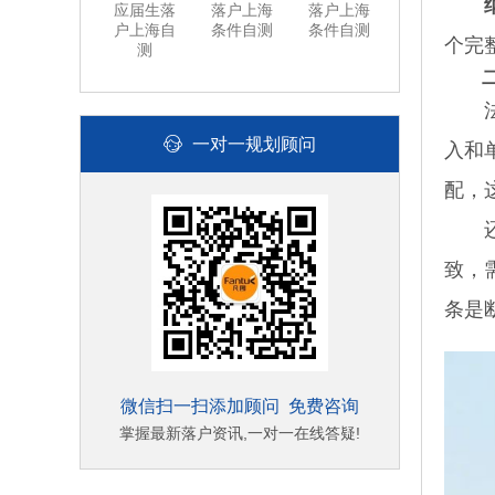
应届生落
落户上海
落户上海
户上海自
条件自测
条件自测
个完
测
法人
一对一规划顾问
入和
配，
还有
致，
条是
微信扫一扫添加顾问 免费咨询
掌握最新落户资讯,一对一在线答疑!