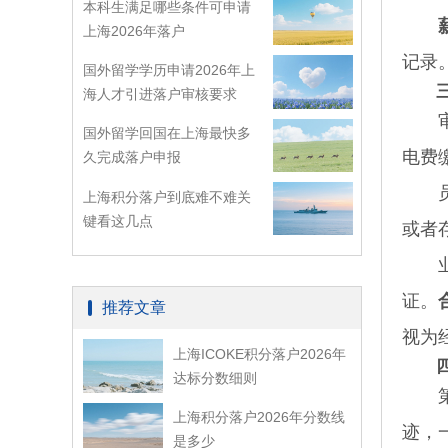
本科生满足哪些条件可申请
上海2026年落户
记录
国外留学学历申请2026年上
海人才引进落户审核要求
审核
国外留学回国在上海最快多
电费
久完成落户申报
员工
上海积分落户到底难不难关
键看这几点
或者
业务
证。
推荐文章
视为
上海ICOKE积分落户2026年
达标分数细则
第一
上海积分落户2026年分数线
迹，
是多少