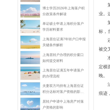
第二
博士学历2026年上海落户积
业。
分政策条件解读
第三
单证硕士申请上海积分落户
学历材料要求
标，
上海居住证满7年转户口申报
还有
关键条件解析
被交
上海居转户办理的积分窗口
准备
如何提交材料
定横
上海居住证满五年申请落户
晚。
的办理流程
法人
夫妻双方均持有上海居住证
积分达标对落户资格的影响
痕迹
解读
居转户申请中上海房产对落
户资格的影响