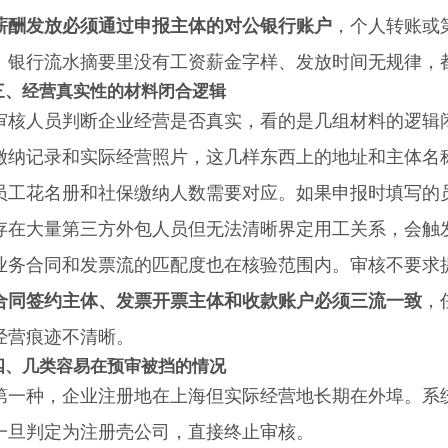
薪酬发放必须通过申报主体的对公银行账户
，个人转账或
。银行流水摘要里没有工资薪金字样、发放时间无规律，
三、经营真实性的材料闭合逻辑
人员判断企业经营是否真实，看的是几组材料的逻辑闭
缴纳记录和实际经营照片，这几样东西上的地址和主体名
花名册和社保缴纳人数需要对应。如果申报时填写的员
存在大量第三方外包人员但无法清晰界定用工关系，会触
合同和发票流的匹配度也在核验范围内。审核不要求提
合同签约主体、发票开票主体和收款账户必须三流一致
，
经营痕迹不清晰。
四、几类容易在预审被挡的情况
种，企业注册地在上海但实际经营地长期在外埠。系统
一旦判定为注册壳公司，直接终止审核。