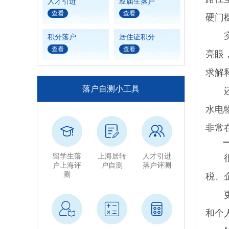
人才引进
应届生落户
查看
查看
硬门
实际
积分落户
居住证积分
查看
查看
亮眼
求解
落户自测小工具
还有
水电
非常
留学生落
上海居转
人才引进
很多
户上海评
户自测
落户评测
测
税、
更需
和个